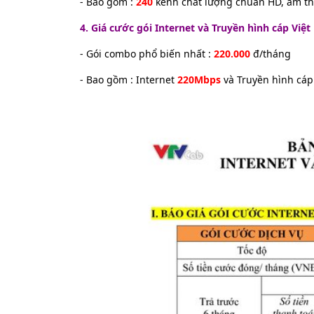
- Bao gồm :
240
kênh chất lượng chuẩn HD, âm t
4. Giá cước gói Internet và Truyền hình cáp Việ
- Gói combo phổ biến nhất :
220.000
đ/tháng
- Bao gồm : Internet
220Mbps
và Truyền hình cá