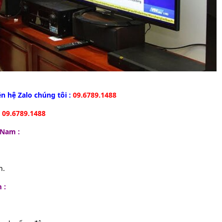
n hệ Zalo chúng tôi :
09.6789.1488
i
09.6789.1488
t Nam :
n.
 :