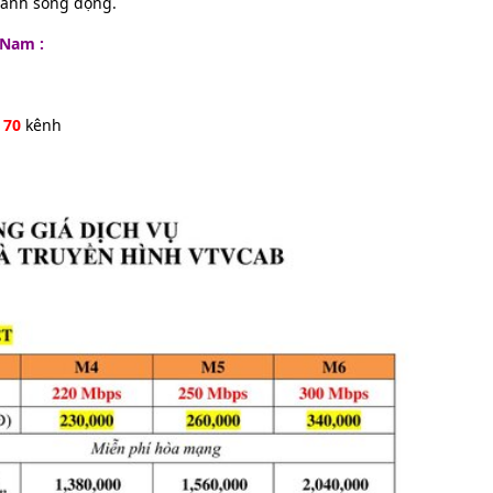
hanh sống động.
t Nam :
p
70
kênh