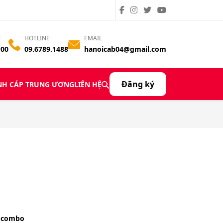
HOTLINE
EMAIL
:00
09.6789.1488
hanoicab04@gmail.com
Đăng ký
̀NH CÁP TRUNG ƯƠNG
LIÊN HỆ
ụ combo