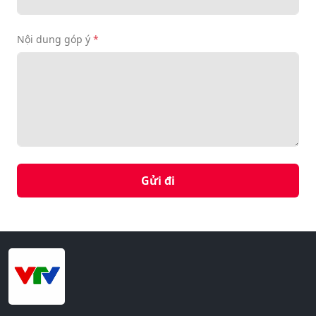
Nội dung góp ý
*
Gửi đi