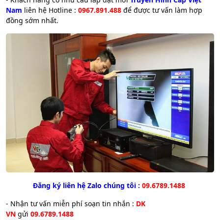
Nam
liên hệ Hotline :
0967.891.488
để được tư vấn làm hợp
đồng sớm nhất.
Đăng ký liên hệ Zalo chúng tôi :
09.6789.1488
- Nhận tư vấn miễn phí soạn tin nhắn :
DK
VN
gửi
09.6789.1488