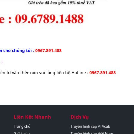
i cho chúng tôi :
0967.891.488
 :
iên tư vấn thêm xin vui lòng liên hệ Hotline :
0967.891.488
Liên Kết Nhanh
Dịch Vụ
Trang chủ
Truyền hình cáp VTVcab
Giới thiệu
Truyền hình cáp Việt Nam