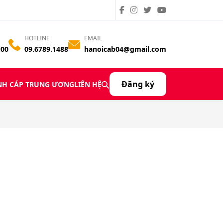
HOTLINE
EMAIL
:00
09.6789.1488
hanoicab04@gmail.com
Đăng ký
̀NH CÁP TRUNG ƯƠNG
LIÊN HỆ