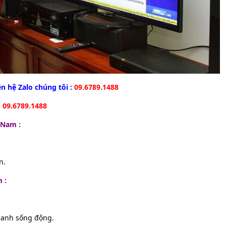
n hệ Zalo chúng tôi :
09.6789.1488
i
09.6789.1488
t Nam :
n.
m :
hanh sống động.