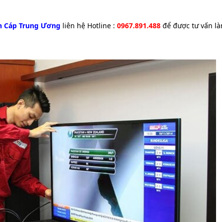
nh Cáp Trung Ương
liên hệ Hotline :
0967.891.488
để được tư vấn l