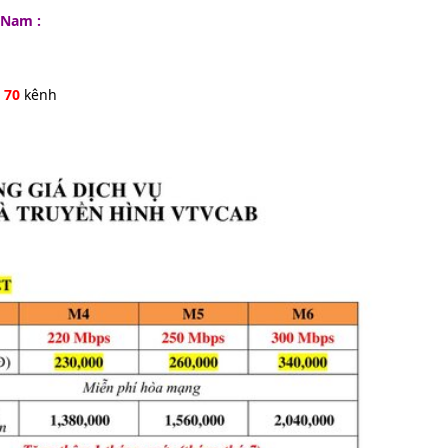
t Nam :
p
70
kênh