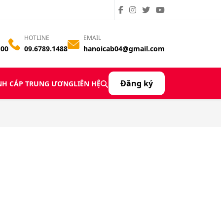
HOTLINE
EMAIL
:00
09.6789.1488
hanoicab04@gmail.com
Đăng ký
̀NH CÁP TRUNG ƯƠNG
LIÊN HỆ