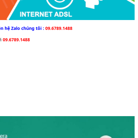
ên hệ Zalo chúng tôi :
09.6789.1488
̉i
09.6789.1488